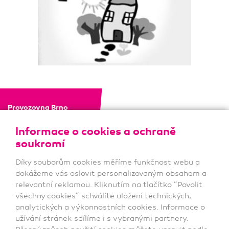
Provozovna Brno
Hviezdoslavova 29a
627 00 Brno
Informace o cookies a ochraně
tel.:
(+420) 548 217 059
soukromí
(+420) 545 217 902
Díky souborům cookies měříme funkčnost webu a
Provozovna Třebíč
dokážeme vás oslovit personalizovaným obsahem a
Marie Majerové 751
relevantní reklamou. Kliknutím na tlačítko “Povolit
674 01 Třebíč
tel.:
(+420) 568 821 820
všechny cookies“ schválíte uložení technických,
analytických a výkonnostních cookies. Informace o
užívání stránek sdílíme i s vybranými partnery.