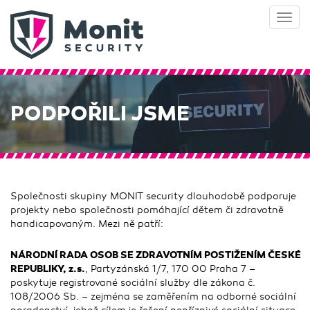
Toggl
navig
PODPOŘILI JSME
Společnosti skupiny MONIT security dlouhodobě podporuje
projekty nebo společnosti pomáhající dětem či zdravotně
handicapovaným. Mezi ně patří:
NÁRODNÍ RADA OSOB SE ZDRAVOTNÍM POSTIŽENÍM ČESKÉ
REPUBLIKY, z.s.
, Partyzánská 1/7, 170 00 Praha 7 –
poskytuje registrované sociální služby dle zákona č.
108/2006 Sb. – zejména se zaměřením na odborné sociální